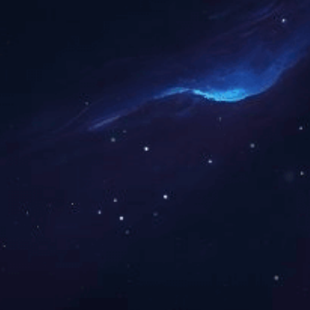
上一篇：
实操考核练身手 理论考核强内功
下一篇：
不忘初心 牢记使命 以全新的姿态开