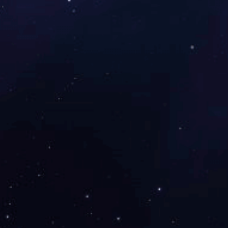
咨询与了解
电 话：0745-2261111
邮 箱：3920878361@qq.com
地 址：湖南省怀化市本业大道89号