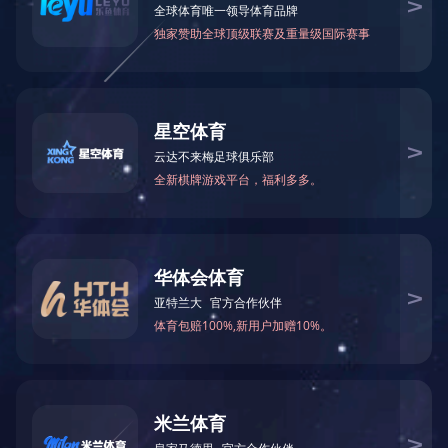
2025年11月 星际（中国）XINGJ
2025-12-09 15:58:03
2025年11月 星际（中国）XINGJI官方网站环境信息公开内容.pdf