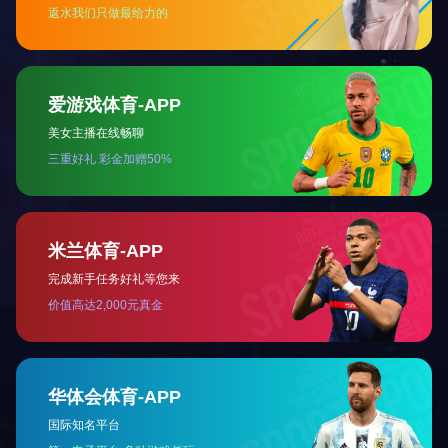
咨询与了解
电 话：0745-2261111
邮 箱：3920878361@qq.com
地 址：湖南省怀化市本业大道89号
版权所有
开云(中国)Kaiyun·官方网站
|
江南网页版
|
江南平台
|
华体会官方端网站