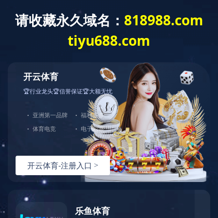
网站首页
公司介绍